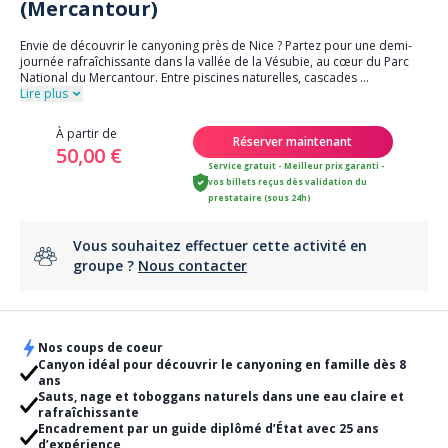
(Mercantour)
Envie de découvrir le canyoning près de Nice ? Partez pour une demi-
journée rafraîchissante dans la vallée de la Vésubie, au cœur du Parc
National du Mercantour. Entre piscines naturelles, cascades
...
Lire plus
À partir de
Réserver maintenant
50,00 €
Service gratuit - Meilleur prix garanti -
vos billets reçus dès validation du
prestataire (sous 24h)
Vous souhaitez effectuer cette activité en
groupe ?
Nous contacter
Nos coups de coeur
Canyon idéal pour découvrir le canyoning en famille dès 8
ans
Sauts, nage et toboggans naturels dans une eau claire et
rafraîchissante
Encadrement par un guide diplômé d’État avec 25 ans
d’expérience