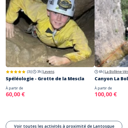
Pour les aventuriers plus sportifs, découvrez aussi nos
parcours à la
journée dans la vallée de la Bollène
, conçus pour ceux ayant déjà une
expérience en canyoning.
(3)
|
3h
|
Levens
6h
|
La Bollène-Vé
Spéléologie - Grotte de la Mescla
Canyon La Boll
À partir de
À partir de
60,00 €
100,00 €
Voir toutes les activités à proximité de Lantosque