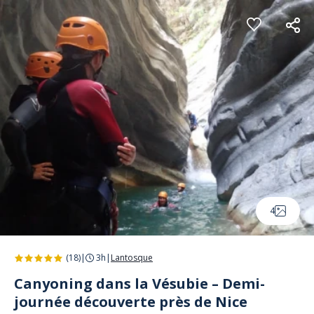
Panneau de gestion des cookies
4
(18)
|
3h
|
Lantosque
Canyoning dans la Vésubie – Demi-
journée découverte près de Nice