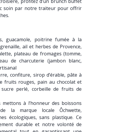
roisière, profitez d’un brunch buffet
 soin par notre traiteur pour offrir
îches.
és, guacamole, poitrine fumée à la
renaille, ail et herbes de Provence,
lette, plateau de fromages (tomme,
teau de charcuterie (jambon blanc,
artisanal
re, confiture, sirop d’érable, pâte à
e fruits rouges, pain au chocolat et
sucre perlé, corbeille de fruits de
 mettons à l’honneur des boissons
 de la marque locale Ôchwette,
nes écologiques, sans plastique. Ce
gement durable et notre volonté de
nemental tout en garantissant une