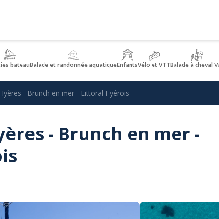
ties bateau
Balade et randonnée aquatique
Enfants
Vélo et VTT
Balade à cheval V
yères - Brunch en mer - Littoral Hyérois
ères - Brunch en mer -
is