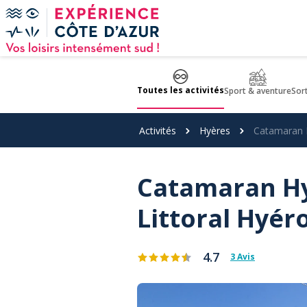
Panneau de gestion des cookies
Toutes les activités
Sport & aventure
Sor
Activités
Hyères
Catamaran H
Catamaran Hy
Littoral Hyéro
4.7
3 Avis