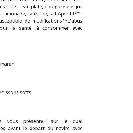
s softs : eau plate, eau gazeuse, jus
, limonade, café, thé, lait Apéritif** :
eptible de modifications**L'abus
pour la santé, à consommer avec
tamaran
d Boissons softs
ez vous présenter sur le quai
s avant le départ du navire avec