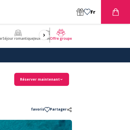
Fr
ar
Séjour romantique
Jeux d'aventures
Bien être
Insolite 🤩
ULM
Offre groupe
Réserver maintenant
favoris
Partager