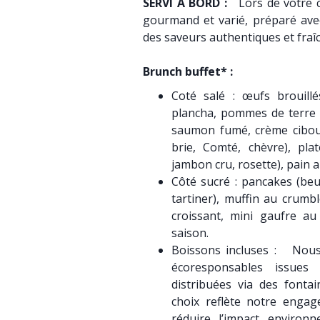
SERVI A BORD :
Lors de votre c
gourmand et varié, préparé avec
des saveurs authentiques et fra
Brunch buffet* :​
Coté salé : œufs brouill
plancha, pommes de terre g
saumon fumé, crème cibou
brie, Comté, chèvre), pla
jambon cru, rosette), pain 
Côté sucré : pancakes (beur
tartiner), muffin au crumbl
croissant, mini gaufre au 
saison.
Boissons incluses : Nous
écoresponsables issues
distribuées via des fontai
choix reflète notre enga
réduire l’impact environ