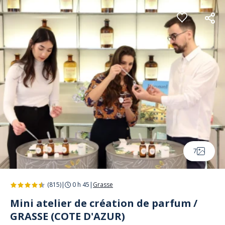
Panneau de gestion des cookies
7
(815)
|
0 h 45
|
Grasse
Mini atelier de création de parfum /
GRASSE (COTE D'AZUR)