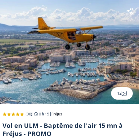
12
(30)
|
0 h 15
|
Fréjus
Vol en ULM - Baptême de l'air 15 mn à
Fréjus - PROMO