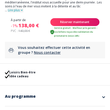
méditerranéenne, l'institut vous accueille pour une demi-journée . Les
soins à l'eau de mer vous invitent à la détente et au lâc
...
Lire plus
À partir de
Réserver maintenant
138,00 €
-1%
Service gratuit - Meilleur prix garanti -
PVC :
140,00 €
vos billets reçus dès validation du
prestataire (sous 24h)
Vous souhaitez effectuer cette activité en
groupe ?
Nous contacter
Loisirs Bien-être
Idée cadeau
Au programme
Au programme de votre demi journée,
3 soins
:
- 1 détente sous
pluie marine
de 20 minutes. Allonger vous sous une