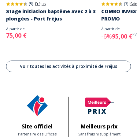
(5)
|
Fréjus
(3)
|
Sai
Stage initiation baptême avec 2 à 3
COMBO INVEST
plongées - Port fréjus
PROMO
À partir de
À partir de
75,00 €
PV
-6%
95,00 €
Voir toutes les activités à proximité de Fréjus
Site officiel
Meilleurs prix
Partenaire des Offices
Sans frais ni supplément