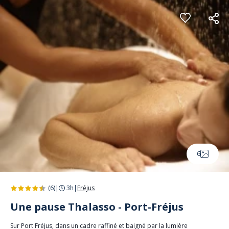
Panneau de gestion des cookies
6
(6)
|
3h
|
Fréjus
Une pause Thalasso - Port-Fréjus
Sur Port Fréjus, dans un cadre raffiné et baigné par la lumière