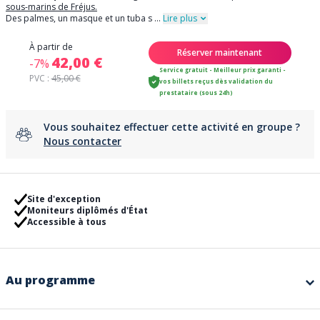
sous-marins de Fréjus.
Des palmes, un masque et un tuba s
...
Lire plus
À partir de
Réserver maintenant
42,00 €
-7%
Service gratuit - Meilleur prix garanti -
PVC :
45,00 €
vos billets reçus dès validation du
prestataire (sous 24h)
Vous souhaitez effectuer cette activité en groupe ?
Nous contacter
Site d'exception
Moniteurs diplômés d'État
Accessible à tous
Au programme
Randonnée palmée : Une paire de palmes, un masque et un tuba suffisent
pour découvrir le monde sous-marin et ses merveilles. Pas besoin de