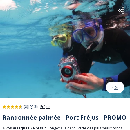
4
(8)
|
3h
|
Fréjus
Randonnée palmée - Port Fréjus - PROMO
A vos masques ? Prêts ?
Plongez à la découverte des plus beaux fonds