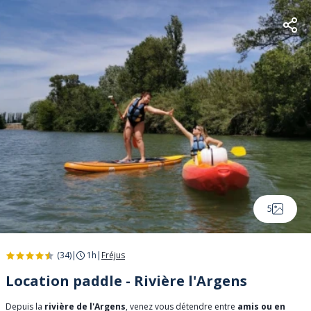
5
(34)
|
1h
|
Fréjus
Location paddle - Rivière l'Argens
Depuis la
rivière de l'Argens
, venez vous détendre entre
amis ou en