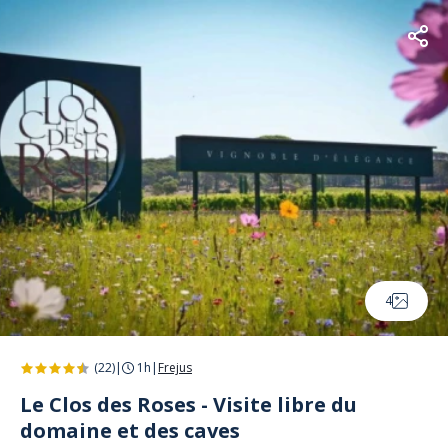
4
(22)
|
1h
|
Frejus
Le Clos des Roses - Visite libre du
domaine et des caves