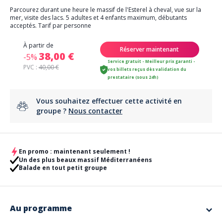
Parcourez durant une heure le massif de l'Esterel à cheval, vue sur la
mer, visite des lacs. 5 adultes et 4 enfants maximum, débutants
acceptés. Tarif par personne
À partir de
Réserver maintenant
38,00 €
-5%
Service gratuit - Meilleur prix garanti -
PVC :
40,00 €
vos billets reçus dès validation du
prestataire (sous 24h)
Vous souhaitez effectuer cette activité en
groupe ?
Nous contacter
En promo : maintenant seulement !
Un des plus beaux massif Méditerranéens
Balade en tout petit groupe
Au programme
Parcourez durant une heure le massif de l'Esterel à cheval, vue sur la