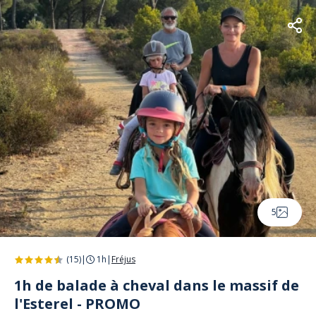
5
(15)
|
1h
|
Fréjus
1h de balade à cheval dans le massif de
l'Esterel - PROMO