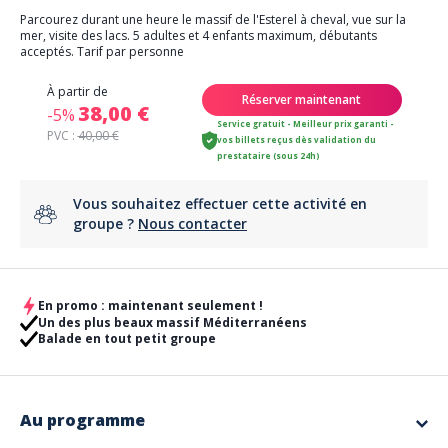
Parcourez durant une heure le massif de l'Esterel à cheval, vue sur la
mer, visite des lacs. 5 adultes et 4 enfants maximum, débutants
acceptés. Tarif par personne
À partir de
Réserver maintenant
38,00 €
-5%
Service gratuit - Meilleur prix garanti -
PVC :
40,00 €
vos billets reçus dès validation du
prestataire (sous 24h)
Vous souhaitez effectuer cette activité en
groupe ?
Nous contacter
En promo : maintenant seulement !
Un des plus beaux massif Méditerranéens
Balade en tout petit groupe
Au programme
Parcourez durant une heure le massif de l'Esterel à cheval, vue sur la