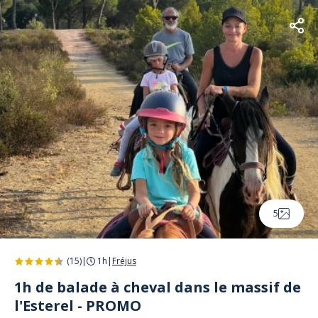
5
(15)
|
1h
|
Fréjus
1h de balade à cheval dans le massif de
l'Esterel - PROMO