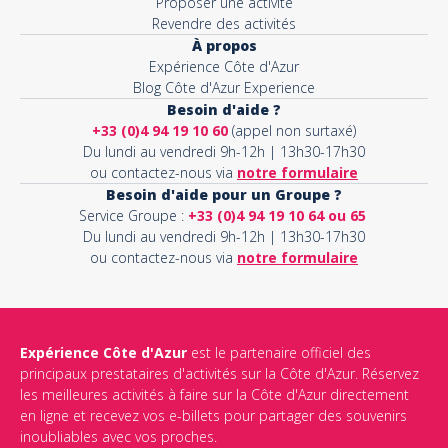
Proposer une activité
Revendre des activités
À propos
Expérience Côte d'Azur
Blog Côte d'Azur Experience
Besoin d'aide ?
+33 (0)4 94 19 10 60
(appel non surtaxé)
Du lundi au vendredi 9h-12h | 13h30-17h30
ou contactez-nous via
notre formulaire
Besoin d'aide pour un Groupe ?
Service Groupe :
+33 (0)4 94 19 10 64 ou 65
Du lundi au vendredi 9h-12h | 13h30-17h30
ou contactez-nous via
notre formulaire
Expérience Côte d'Azur
est le partenaire officiel des
principaux prestataires d'activités sur la Côte d'Azur. Réservez
les meilleures activités à faire sur la Côte d'Azur directement
en ligne et recevez vos e-billets pour partager des souvenirs
inoubliables avec vos proches.