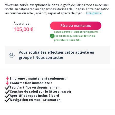
Vivez une soirée exceptionnelle dans le golfe de Saint-Tropez avec une
sortie en catamaran au départ des Marines de Cogolin. Entre navigation
au coucher du soleil, apéritif, repas et spectacle pyro
...
Lire plus
À partir de
Réserver maintenant
105,00 €
Service gratuit - Meilleur prix garanti -
vos billets reçus dès validation du
prestataire (sous 24h)
Vous souhaitez effectuer cette activité en
groupe ?
Nous contacter
En promo : maintenant seulement !
Confirmation immédiate !
Feu d’artifice vu depuis la mer
Coucher de soleil sur le littoral varois
Apéritif et repas inclus à bord
Navigation en maxi catamaran