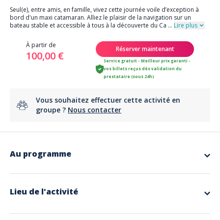
Seul(e), entre amis, en famille, vivez cette journée voile d’exception à
bord d'un maxi catamaran. Alliez le plaisir de la navigation sur un
bateau stable et accessible à tous à la découverte du Ca
...
Lire plus
À partir de
Réserver maintenant
100,00 €
Service gratuit - Meilleur prix garanti -
vos billets reçus dès validation du
prestataire (sous 24h)
Vous souhaitez effectuer cette activité en
groupe ?
Nous contacter
Au programme
Entre amis, en famille, vivez cette journée voile d’exception à bord d'un
maxi catamaran. Alliez le plaisir de la navigation sur un bateau stable et
accessible à tous à la découverte du Cap Taillat et de ses eaux
Lieu de l'activité
turquoise. Les Antilles n'ont cas bien se tenir...
Arrêt baignade de minimum 3h (paddle, kayak à disposition
gratuitement).