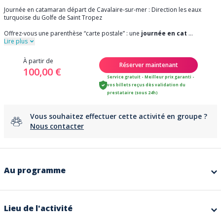
Journée en catamaran départ de Cavalaire-sur-mer : Direction les eaux
turquoise du Golfe de Saint Tropez
Offrez-vous une parenthèse “carte postale” : une
journée en cat
...
Lire plus
À partir de
Réserver maintenant
100,00 €
Service gratuit - Meilleur prix garanti -
vos billets reçus dès validation du
prestataire (sous 24h)
Vous souhaitez effectuer cette activité en groupe ?
Nous contacter
Au programme
Pourquoi Cap Taillat vaut le détour :
Il fait parti des 3 Caps du Golfe, c'est un site naturel remarquable, entre
sentiers littoraux, végétation méditerranéenne et panoramas ouverts sur la
Lieu de l'activité
Méditerranée. Une destination idéale à admirer depuis la mer… et à
respecter, car le site est protégé. Son côté sauvage entre Cannes et Saint