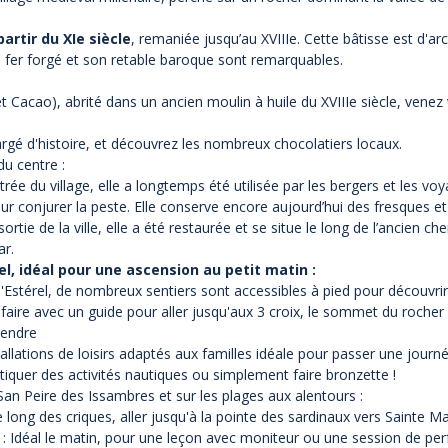
artir du XIe siècle
, remaniée jusqu’au XVIIIe. Cette bâtisse est d'a
 fer forgé et son retable baroque sont remarquables.
Cacao), abrité dans un ancien moulin à huile du XVIIIe siècle, venez
argé d'histoire, et découvrez les nombreux chocolatiers locaux.
du centre :
ntrée du village, elle a longtemps été utilisée par les bergers et les v
our conjurer la peste. Elle conserve encore aujourd’hui des fresques et
 sortie de la ville, elle a été restaurée et se situe le long de l’ancien c
ar.
, idéal pour une ascension au petit matin :
l'Estérel, de nombreux sentiers sont accessibles à pied pour découvrir
 faire avec un guide pour aller jusqu'aux 3 croix, le sommet du roch
rendre
llations de loisirs adaptés aux familles idéale pour passer une journ
iquer des activités nautiques ou simplement faire bronzette !
San Peire des Issambres et sur les plages aux alentours :
long des criques, aller jusqu'à la pointe des sardinaux vers Sainte M
 : Idéal le matin, pour une leçon avec moniteur ou une session de pe