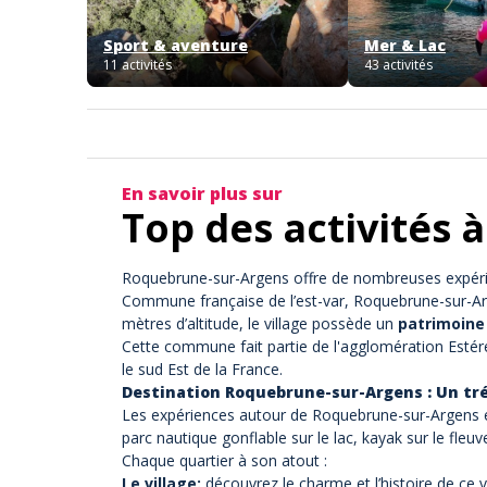
Sport & aventure
Mer & Lac
11 activités
43 activités
En savoir plus sur
Top des activités
Roquebrune-sur-Argens
offre de nombreuses expérien
Commune française de l’est-var, Roquebrune-sur-Ar
mètres d’altitude, le village possède un
patrimoine 
Cette commune fait partie de l'agglomération Estérel
le sud Est de la France.
Destination Roquebrune-sur-Argens : Un trés
Les expériences autour de Roquebrune-sur-Argens 
parc nautique gonflable
sur le lac,
kayak
sur le fleuv
Chaque quartier à son atout :
Le village:
découvrez le charme et l’histoire de ce v