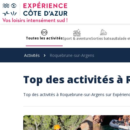
Panneau de gestion des cookies
Toutes les activités
Sport & aventure
Sorties bateau
Balade e
Activités
Roquebrune-sur-Argens
Top des activités 
Top des activités à Roquebrune-sur-Argens sur Expérien