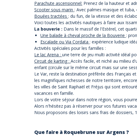
Parachute ascensionnel:
Prenez de la hauteur et adm
Scooter sous marin
: Avec palmes masque et tuba, on
Bouées tractées
: du fun, de la vitesse et des écla
Voici toutes les activités nautiques à faire aux Issa
La bouverie :
Dans le massif de l'Estérel, cet quart
Une balade à cheval proche de la Bouverie
: pro
Escalade ou Via Cordata
: expérience ludique idé
Activités spéciales pour les familles :
Le lac Arena :
une terre de jeu multi activité idéal po
Circuit de karting :
Accès facile, et niché au milieu d'
enfant
(circule sur le même circuit mais sur une sessi
Le Var, reste la destination préférée des Français et c
les magnifiques richesses de notre territoire, encor
les villes de Saint Raphaël et Fréjus qui sont entour
vacances en famille.
Lors de votre séjour dans notre région, vous pourre
Alors n'hésitez pas à réserver pour vos futures vaca
Nous proposons des loisirs sans frais de dossiers, 
Que faire à Roquebrune sur Argens ?