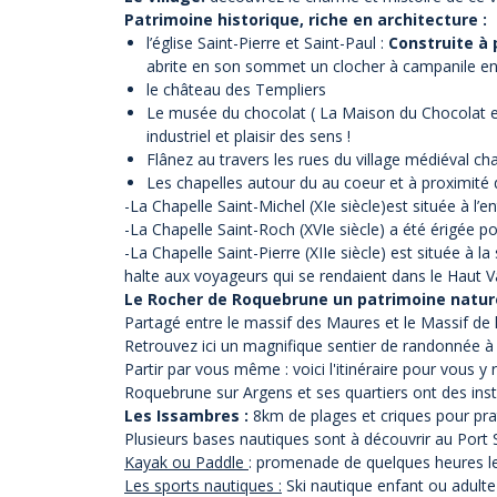
Patrimoine historique, riche en architecture :
l’église Saint-Pierre et Saint-Paul :
Construite à p
abrite en son sommet un clocher à campanile en
le château des Templiers
Le musée du chocolat ( La Maison du Chocolat et 
industriel et plaisir des sens !
Flânez au travers les rues du village médiéval ch
Les chapelles autour du au coeur et à proximité 
-La Chapelle Saint-Michel (XIe siècle)est située à l’e
-La Chapelle Saint-Roch (XVIe siècle) a été érigée p
-La Chapelle Saint-Pierre (XIIe siècle) est située à la
halte aux voyageurs qui se rendaient dans le Haut V
Le Rocher de Roquebrune un patrimoine naturel
Partagé entre le massif des Maures et le Massif de 
Retrouvez ici un magnifique sentier de randonnée à
Partir par vous même : voici l'itinéraire pour vous y 
Roquebrune sur Argens et ses quartiers ont des insta
Les Issambres :
8km de plages et criques pour prat
Plusieurs bases nautiques sont à découvrir au Port 
Kayak ou Paddle
: promenade de quelques heures le 
Les sports nautiques :
Ski nautique enfant ou adulte