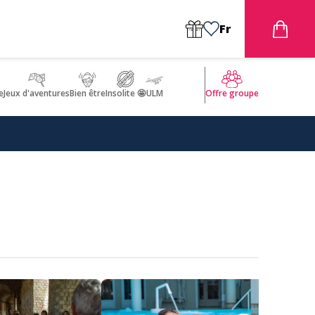
Fr
e
Jeux d'aventures
Bien être
Insolite 🤩
ULM
Offre groupe