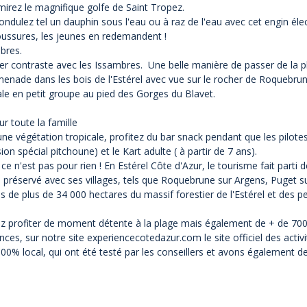
irez le magnifique golfe de Saint Tropez.
dulez tel un dauphin sous l'eau ou à raz de l'eau avec cet engin élec
boussures, les jeunes en redemandent !
mbres.
ier contraste avec les Issambres. Une belle manière de passer de la p
menade dans les bois de l'Estérel avec vue sur le rocher de Roquebru
ale en petit groupe au pied des Gorges du Blavet.
ur toute la famille
une végétation tropicale, profitez du bar snack pendant que les pilotes p
on spécial pitchoune) et le Kart adulte ( à partir de 7 ans).
e n'est pas pour rien ! En Estérel Côte d'Azur, le tourisme fait parti de
e préservé avec ses villages, tels que Roquebrune sur Argens, Puget s
és de plus de 34 000 hectares du massif forestier de l'Estérel et des p
z profiter de moment détente à la plage mais également de + de 700 lo
nces, sur notre site
experiencecotedazur.com
le site officiel des acti
100% local, qui ont été testé par les conseillers et avons également d