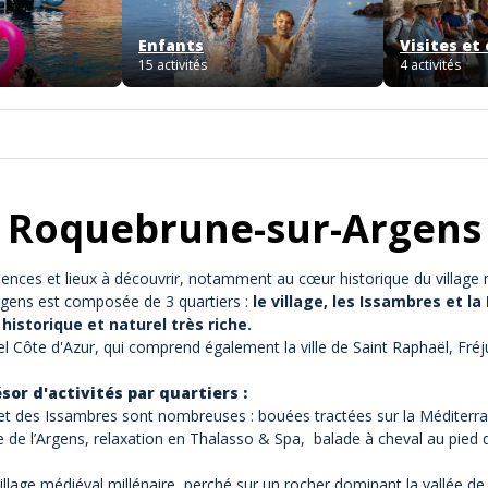
Enfants
Visites et
15 activités
4 activités
 à Roquebrune-sur-Argens
ces et lieux à découvrir, notamment au cœur historique du village mil
gens est composée de 3 quartiers :
le village,
les Issambres
et la
historique et naturel très riche.
 Côte d'Azur, qui comprend également la ville de Saint Raphaël, Fréju
or d'activités par quartiers :
et des Issambres sont nombreuses :
bouées tractées
sur la Méditerr
e de l’Argens, relaxation en
Thalasso & Spa
, balade à cheval au pied d
illage médiéval millénaire, perché sur un rocher dominant la vallée de 