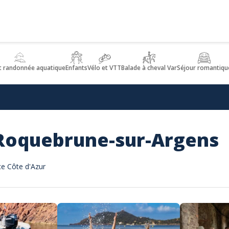
t randonnée aquatique
Enfants
Vélo et VTT
Balade à cheval Var
Séjour romantiqu
à Roquebrune-sur-Argens
ce Côte d'Azur