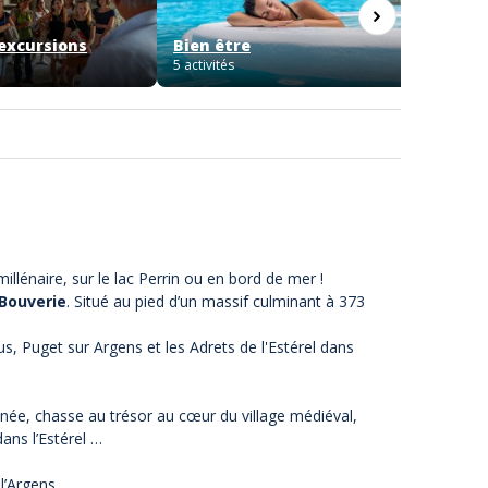
 excursions
Bien être
Séjou
5 activités
6 activit
lénaire, sur le lac Perrin ou en bord de mer !
 Bouverie
. Situé au pied d’un massif culminant à 373
s, Puget sur Argens et les Adrets de l'Estérel dans
anée,
chasse au trésor
au cœur du village médiéval,
ans l’Estérel …
l’Argens.